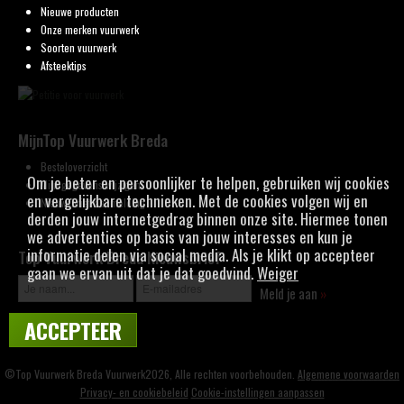
Nieuwe producten
Onze merken vuurwerk
Soorten vuurwerk
Afsteektips
MijnTop Vuurwerk Breda
Besteloverzicht
Om je beter en persoonlijker te helpen, gebruiken wij cookies
Mijn gegevens wijzigen
en vergelijkbare technieken. Met de cookies volgen wij en
Nieuwsbrief aanmelding
derden jouw internetgedrag binnen onze site. Hiermee tonen
we advertenties op basis van jouw interesses en kun je
informatie delen via social media. Als je klikt op accepteer
Top Vuurwerk Breda Nieuwsbrief
gaan we ervan uit dat je dat goedvind.
Weiger
Meld je aan
»
ACCEPTEER
©Top Vuurwerk Breda Vuurwerk2026, Alle rechten voorbehouden.
Algemene voorwaarden
Privacy- en cookiebeleid
Cookie-instellingen aanpassen