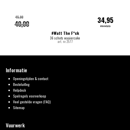
45,00
34,95
40,00
internetprijs
#Watt The F*ck
36 schots waaiercake
art. nr.2577
Informatie
Openingstijden & contact
Besteluitleg
Helpdesk
Spelregels voorverkoop
Veel gestelde vragen (FAQ)
Sitemap
Vuurwerk