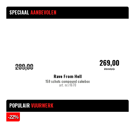
SPECIAAL
AANBEVOLEN
-
269,00
289,00
internetprijs
Rave From Hell
159 schots compound cakebox
art. nr.r1670
POPULAIR
VUURWERK
-22%
-