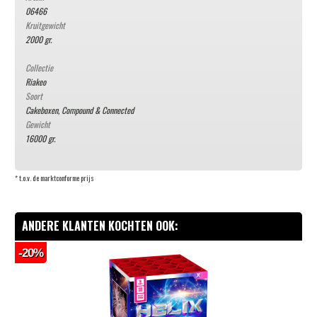
06466
Kruitgewicht
2000 gr.
Collectie
Riakeo
Soort
Cakeboxen, Compound & Connected
Gewicht
16000 gr.
* t.o.v. de marktconforme prijs
ANDERE KLANTEN KOCHTEN OOK:
-20%
-