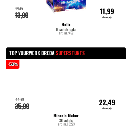
14,99
11,99
13,00
internetprijs
Helix
16 schots cake
art. nr.r452
TOP VUURWERK BREDA
SUPERSTUNTS
-50%
-
44,99
22,49
35,00
internetprijs
Miracle Maker
36 schots
art. nr.03223