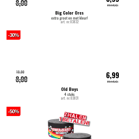
8,00
internetprijs
Big Color Orcs
extra groot en met kleur!
art. nr.03832
-30%
10,00
6,99
8,00
internetprijs
Old Boys
4 stuks
art. nr.03831
-50%