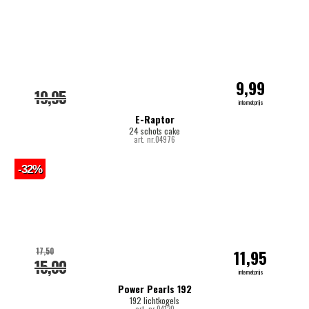
9,99
19,95
internetprijs
E-Raptor
24 schots cake
art. nr.04976
-32%
17,50
11,95
15,00
internetprijs
Power Pearls 192
192 lichtkogels
art. nr.04120