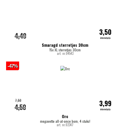
3,50
4,49
internetprijs
Smaragd sterretjes 30cm
15x XL sterretjes 30cm
art. nr.04543
-47%
7,50
3,99
4,50
internetprijs
Orc
megavette all-at-once bom, 4 stuks!
art. nr.02347