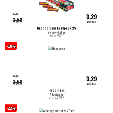
5,00
3,29
3,50
internetprijs
Grondbloem Easypack 25
25 grondtollen
art. nr.02317
-18%
3,99
3,29
3,50
internetprijs
Happiness
4 fonteinen
art. nr.03787
-22%