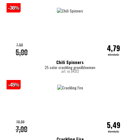
-36%
7,50
4,79
5,00
internetprijs
Chili Spinners
25 color crackling grondbloemen
art. nr.04312
-45%
10,00
5,49
7,00
internetprijs
Crackling Fire