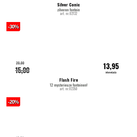
Silver Conic
zilveren fontein
art. nr.02132
-30%
20,00
13,95
15,00
internetprijs
Flash Fire
12 mysterieuze fonteinen!
art. nr.02350
-20%