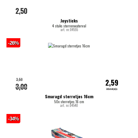
2,50
Joysticks
4 stuks sterrenwaterval
art. nr.04555
-26%
3,50
2,59
3,00
internetprijs
Smaragd sterretjes 16cm
50x sterretjes 16 cm
art. nr.04540
-34%