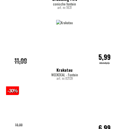
conische fontein
art. nr.1031
5,99
11,99
internetprijs
Krakatau
WEEKDEAL - Fontein
art. nr.02139
-30%
10,00
6,99