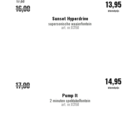
17,50
13,95
16,00
internetprijs
Sunset Hyperdrive
supersonische waaierfontein
art. nr.03150
14,95
17,00
internetprijs
Pump It
2 minuten spektakelfontein
art. nr.03158