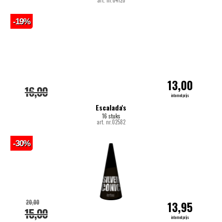
-19%
13,00
16,00
internetprijs
Escalada's
16 stuks
art. nr.02582
-30%
20,00
13,95
15,00
internetprijs