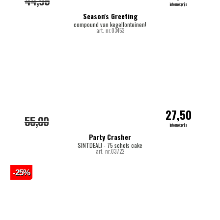
44,95
internetprijs
Season's Greeting
compound van kegelfonteinen!
art. nr.03453
27,50
55,00
internetprijs
Party Crasher
SINTDEAL! - 75 schots cake
art. nr.03722
-25%