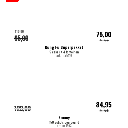
110,00
75,00
95,00
internetprijs
Kung Fu Superpakket
5 cakes + 4 fonteinen
art. nr.r5410
84,95
120,00
internetprijs
Enemy
150 schots compound
art. nr.1593