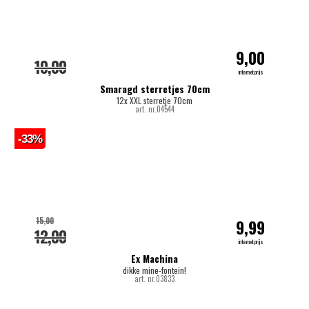
9,00
10,00
internetprijs
Smaragd sterretjes 70cm
12x XXL sterretje 70cm
art. nr.04544
-33%
15,00
9,99
12,00
internetprijs
Ex Machina
dikke mine-fontein!
art. nr.03833