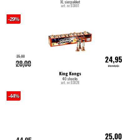
XL sierpakket
art. nr.03801
-29%
35,00
24,95
28,00
internetprijs
King Kongs
40 shocks
art. nr.03828
-44%
25,00