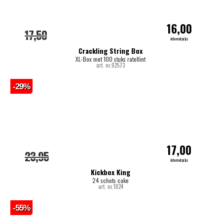
16,00
17,50
internetprijs
Crackling String Box
XL-Box met 100 stuks ratellint
art. nr.02573
-29%
17,00
23,95
internetprijs
Kickbox King
24 schots cake
art. nr.1024
-55%