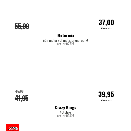
37,00
55,00
internetprijs
Metermix
één meter vol met siervuurwerk!
art. nr.02727
45,00
39,95
41,95
internetprijs
Crazy Kings
40 stuks
art. nr.03827
-32%