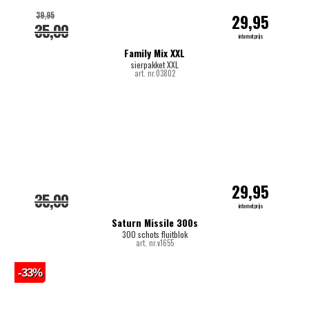
39,95
29,95
35,00
internetprijs
Family Mix XXL
sierpakket XXL
art. nr.03802
29,95
35,00
internetprijs
Saturn Missile 300s
300 schots fluitblok
art. nr.v1655
-33%