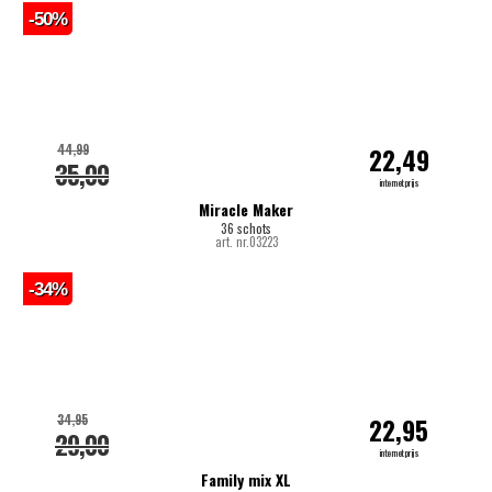
-50%
44,99
22,49
35,00
internetprijs
Miracle Maker
36 schots
art. nr.03223
-34%
34,95
22,95
29,00
internetprijs
Family mix XL