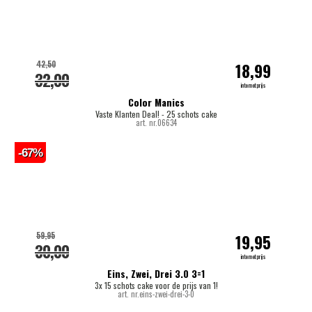
42,50
18,99
32,00
internetprijs
Color Manics
Vaste Klanten Deal! - 25 schots cake
art. nr.06634
-67%
59,95
19,95
30,00
internetprijs
Eins, Zwei, Drei 3.0 3=1
3x 15 schots cake voor de prijs van 1!
art. nr.eins-zwei-drei-3-0