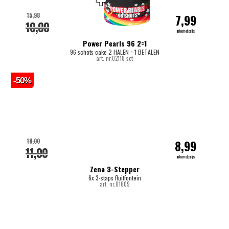
15,98
7,99
10,00
internetprijs
Power Pearls 96 2=1
96 schots cake 2 HALEN = 1 BETALEN
art. nr.02118-set
-50%
18,00
8,99
11,00
internetprijs
Zena 3-Stepper
6x 3-staps fluitfontein
art. nr.01609