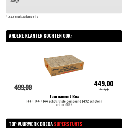
500 gr.
* t.o.v. de marktconforme prijs
ANDERE KLANTEN KOCHTEN OOK:
-
449,00
499,00
internetprijs
Tournament Box
144 + 144 + 144 schots triple compound (432 schoten)
art. nr.r1665
TOP VUURWERK BREDA
SUPERSTUNTS