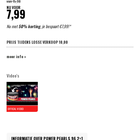
van
15,98
NU VOOR
7,99
Nu met
50% korting
, je bespaart €7,99!*
PRIJS TIJDENS LOSSE VERKOOP
10,00
meer info »
Video's
INFORMATIE OVER POWER PEARLS 96 2=1