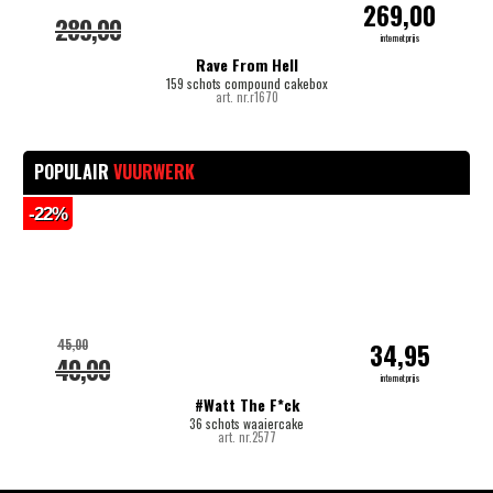
269,00
289,00
internetprijs
Rave From Hell
159 schots compound cakebox
art. nr.r1670
POPULAIR
VUURWERK
-22%
-
45,00
34,95
40,00
internetprijs
#Watt The F*ck
36 schots waaiercake
art. nr.2577