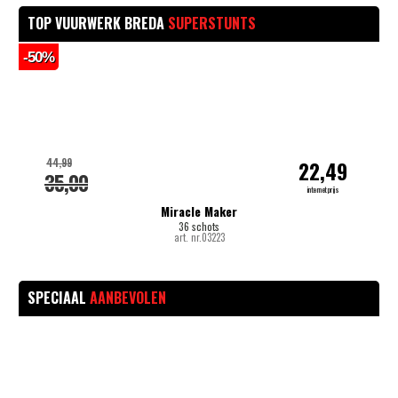
TOP VUURWERK BREDA
SUPERSTUNTS
-50%
-
44,99
22,49
35,00
internetprijs
Miracle Maker
36 schots
art. nr.03223
SPECIAAL
AANBEVOLEN
-