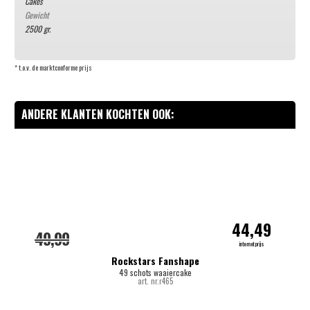
Cakes
Gewicht
2500 gr.
* t.o.v. de marktconforme prijs
ANDERE KLANTEN KOCHTEN OOK:
-
44,49
49,99
internetprijs
Rockstars Fanshape
49 schots waaiercake
art. nr.r465