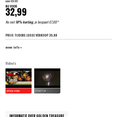
van
39,99
NU VOOR
32,99
Nu met
18% korting
, je bespaart €7,00!*
PRIJS TIJDENS LOSSE VERKOOP
35,00
meer info »
Video's
INFORMATIE OVER GOLDEN TREASURE