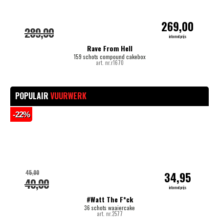
269,00
289,00
internetprijs
Rave From Hell
159 schots compound cakebox
art. nr.r1670
POPULAIR
VUURWERK
-22%
-
45,00
34,95
40,00
internetprijs
#Watt The F*ck
36 schots waaiercake
art. nr.2577