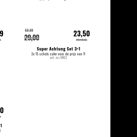
69,99
99
23,50
29,00
js
internetprijs
Super Achtung Set 3=1
3x 15 schots cake voor de prijs van 1!
art. nr.r1462
50
js
1
N