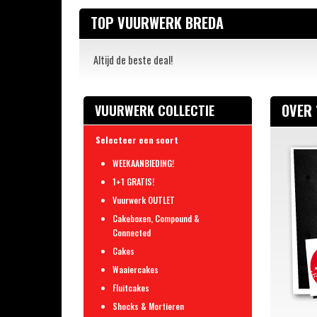
TOP VUURWERK BREDA
Altijd de beste deal!
OVER 
VUURWERK COLLECTIE
Selecteer een soort
WEEKAANBIEDING!
1+1 GRATIS!
Vuurwerk OUTLET
Cakeboxen, Compound &
Connected
Cakes
Waaiercakes
Fluitcakes
Shocks & Mortieren