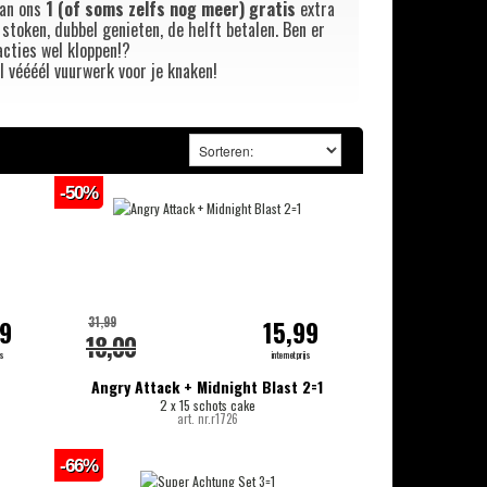
van ons
1 (of soms zelfs nog meer)
gratis
extra
 stoken, dubbel genieten, de helft betalen. Ben er
acties wel kloppen!?
l véééél vuurwerk voor je knaken!
-50%
31,99
99
15,99
18,00
js
internetprijs
Angry Attack + Midnight Blast 2=1
2 x 15 schots cake
art. nr.r1726
-66%