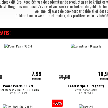
 check dit Bro! Koop één van de onderstaande producten en je krijgt er 
e bestelling. Dus minimaal 2x zo veel vuurwerk voor hetzelfde geld. Dubbel
wel snel bij want de boekhouder belde al of deze 
Gekker kunnen we het niet maken, dus profiteer en krijg héééé
RATIS!
7,99
10,
0
21,99
internetprijs
internetpri
Power Pearls 96 2=1
Laserstripe + Dragonfly
 schots cake 2 HALEN = 1 BETALEN
2 x 90 schots cake
art. nr.02118-set
art. nr.r7209
-50%