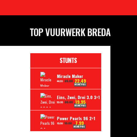
TOP VUURWERK BREDA
STUNTS
Miracle Maker
22,49
35,00
44,99
INTERNETPRIJS
Eins, Zwei, Drei 3.0 3=1
19,95
30,00
59,95
INTERNETPRIJS
Power Pearls 96 2=1
7,99
10,00
15,98
INTERNETPRIJS