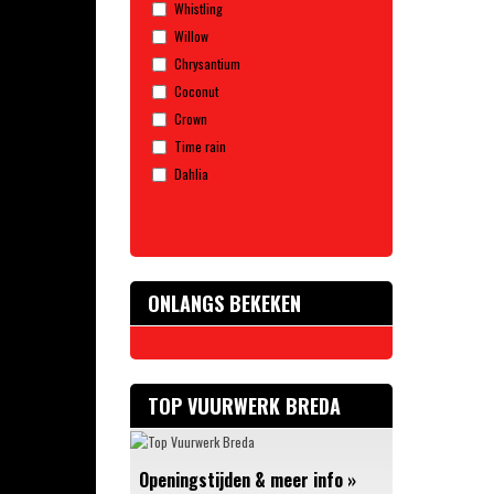
Whistling
Veiligheidsartikelen
Willow
Combi Deals
Chrysantium
Coconut
Crown
Time rain
Dahlia
ONLANGS BEKEKEN
TOP VUURWERK BREDA
Openingstijden & meer info
»