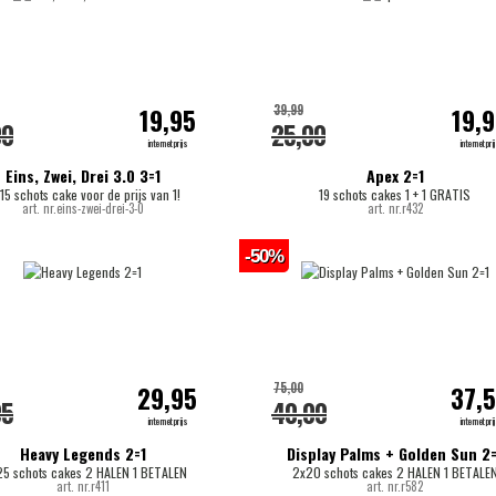
39,99
19,95
19,
00
25,00
internetprijs
internetpri
Eins, Zwei, Drei 3.0 3=1
Apex 2=1
15 schots cake voor de prijs van 1!
19 schots cakes 1 + 1 GRATIS
art. nr.eins-zwei-drei-3-0
art. nr.r432
-50%
75,00
29,95
37,
95
40,00
internetprijs
internetpri
Heavy Legends 2=1
Display Palms + Golden Sun 2=
25 schots cakes 2 HALEN 1 BETALEN
2x20 schots cakes 2 HALEN 1 BETALE
art. nr.r411
art. nr.r582