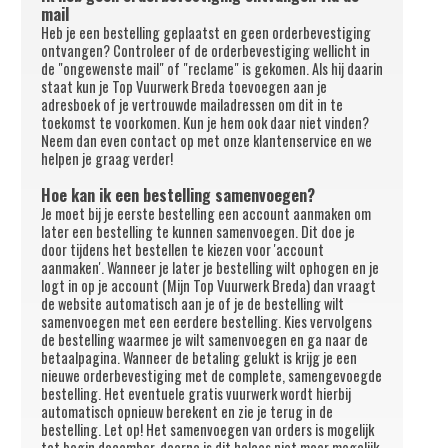
mail
Heb je een bestelling geplaatst en geen orderbevestiging
ontvangen? Controleer of de orderbevestiging wellicht in
de "ongewenste mail" of "reclame" is gekomen. Als hij daarin
staat kun je Top Vuurwerk Breda toevoegen aan je
adresboek of je vertrouwde mailadressen om dit in te
toekomst te voorkomen. Kun je hem ook daar niet vinden?
Neem dan even contact op met onze klantenservice en we
helpen je graag verder!
Hoe kan ik een bestelling samenvoegen?
Je moet bij je eerste bestelling een account aanmaken om
later een bestelling te kunnen samenvoegen. Dit doe je
door tijdens het bestellen te kiezen voor 'account
aanmaken'. Wanneer je later je bestelling wilt ophogen en je
logt in op je account (Mijn Top Vuurwerk Breda) dan vraagt
de website automatisch aan je of je de bestelling wilt
samenvoegen met een eerdere bestelling. Kies vervolgens
de bestelling waarmee je wilt samenvoegen en ga naar de
betaalpagina. Wanneer de betaling gelukt is krijg je een
nieuwe orderbevestiging met de complete, samengevoegde
bestelling. Het eventuele gratis vuurwerk wordt hierbij
automatisch opnieuw berekent en zie je terug in de
bestelling. Let op! Het samenvoegen van orders is mogelijk
tot begin december, daarna is dit helaas niet meer mogelijk