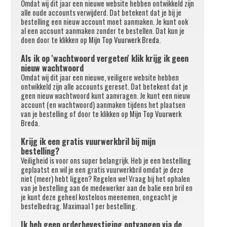
Omdat wij dit jaar een nieuwe website hebben ontwikkeld zijn
alle oude accounts verwijderd. Dat betekent dat je bij je
bestelling een nieuw account moet aanmaken. Je kunt ook
al een account aanmaken zonder te bestellen. Dat kun je
doen door te klikken op
Mijn Top Vuurwerk Breda
.
Als ik op 'wachtwoord vergeten' klik krijg ik geen
nieuw wachtwoord
Omdat wij dit jaar een nieuwe, veiligere website hebben
ontwikkeld zijn alle accounts gereset. Dat betekent dat je
geen nieuw wachtwoord kunt aanvragen. Je kunt een nieuw
account (en wachtwoord) aanmaken tijdens het plaatsen
van je bestelling of door te klikken op
Mijn Top Vuurwerk
Breda
.
Krijg ik een gratis vuurwerkbril bij mijn
bestelling?
Veiligheid is voor ons super belangrijk. Heb je een bestelling
geplaatst en wil je een gratis vuurwerkbril omdat je deze
niet (meer) hebt liggen? Regelen we! Vraag bij het ophalen
van je bestelling aan de medewerker aan de balie een bril en
je kunt deze geheel kosteloos meenemen, ongeacht je
bestelbedrag. Maximaal 1 per bestelling.
Ik heb geen orderbevestiging ontvangen via de