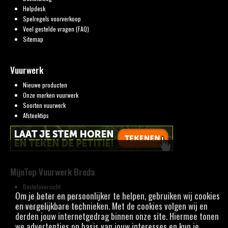
Helpdesk
Spelregels voorverkoop
Veel gestelde vragen (FAQ)
Sitemap
Vuurwerk
Nieuwe producten
Onze merken vuurwerk
Soorten vuurwerk
Afsteektips
MijnTop Vuurwerk Breda
Besteloverzicht
Om je beter en persoonlijker te helpen, gebruiken wij cookies
Mijn gegevens wijzigen
en vergelijkbare technieken. Met de cookies volgen wij en
Nieuwsbrief aanmelding
derden jouw internetgedrag binnen onze site. Hiermee tonen
we advertenties op basis van jouw interesses en kun je