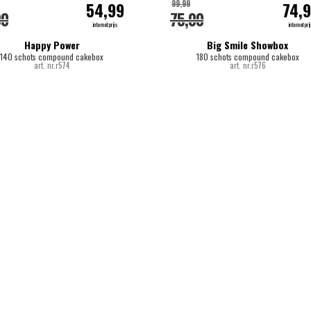
99,99
54,99
74,
00
75,00
internetprijs
internetpri
Happy Power
Big Smile Showbox
140 schots compound cakebox
180 schots compound cakebox
art. nr.r574
art. nr.r576