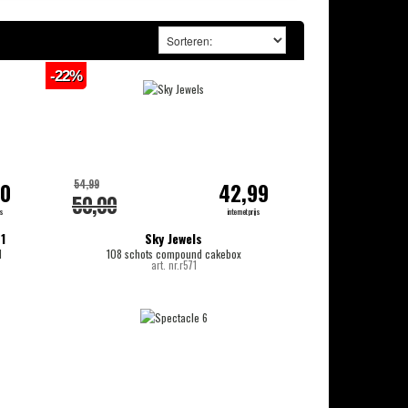
-22%
54,99
50
42,99
50,00
js
internetprijs
1
Sky Jewels
N
108 schots compound cakebox
art. nr.r571