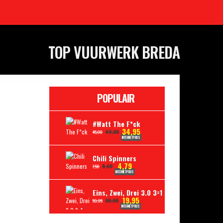
TOP VUURWERK BREDA
POPULAIR
#Watt The F*ck
34,95
40,00
45,00
INTERNETPRIJS
Chili Spinners
4,79
5,00
7,50
INTERNETPRIJS
Eins, Zwei, Drei 3.0 3=1
19,95
30,00
59,95
INTERNETPRIJS