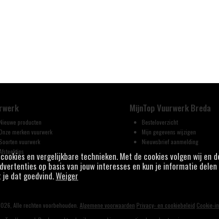
rwerk
MijnTop Vuurwerk Breda
Nieuwe producten
Besteloverzicht
Onze merken vuurwerk
Mijn gegevens wijzigen
Soorten vuurwerk
Nieuwsbrief aanmelding
Afsteektips
j cookies en vergelijkbare technieken. Met de cookies volgen wij en 
vertenties op basis van jouw interesses en kun je informatie delen 
t je dat goedvind.
Weiger
026, Alle rechten voorbehouden.
Algemene voorwaarden
Privacy- en cookiebeleid
Cookie-in