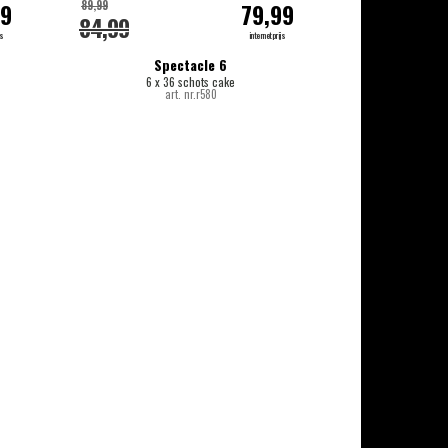
89,99
99
79,99
84,99
js
internetprijs
Spectacle 6
6 x 36 schots cake
art. nr.r580