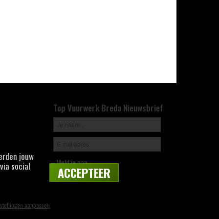
Top Vuurwerk Breda Nieuwsbrief
derden jouw
Meld je aan
»
via social
ACCEPTEER
stellingen aanpassen