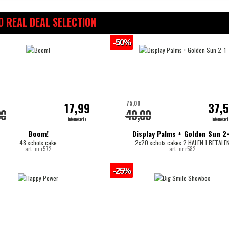
 REAL DEAL SELECTION
-50%
75,00
17,99
37,
00
40,00
internetprijs
internetpri
Boom!
Display Palms + Golden Sun 2=
48 schots cake
2x20 schots cakes 2 HALEN 1 BETALE
art. nr.r572
art. nr.r582
-25%