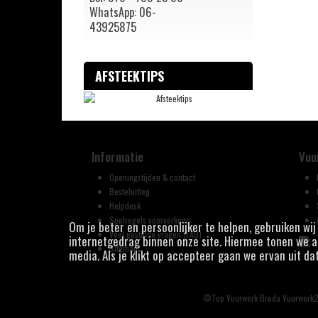
WhatsApp: 06-
43925875
AFSTEEKTIPS
Informatie
Vuu
Openingstijden & contact
Besteluitleg
Helpdesk
Spelregels voorverkoop
Om je beter en persoonlijker te helpen, gebruiken wi
Veel gestelde vragen (FAQ)
internetgedrag binnen onze site. Hiermee tonen we ad
Sitemap
media. Als je klikt op accepteer gaan we ervan uit da
©Top Vuurwerk Breda Vuurwerk2