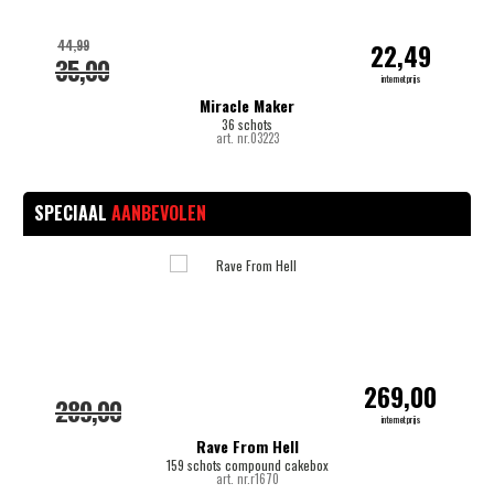
44,99
22,49
35,00
internetprijs
Miracle Maker
36 schots
art. nr.03223
SPECIAAL
AANBEVOLEN
-
269,00
289,00
internetprijs
Rave From Hell
159 schots compound cakebox
art. nr.r1670