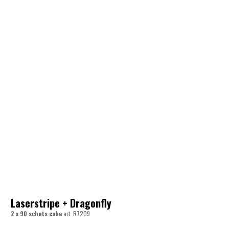
Laserstripe + Dragonfly
2 x 90 schots cake
art.
R7209