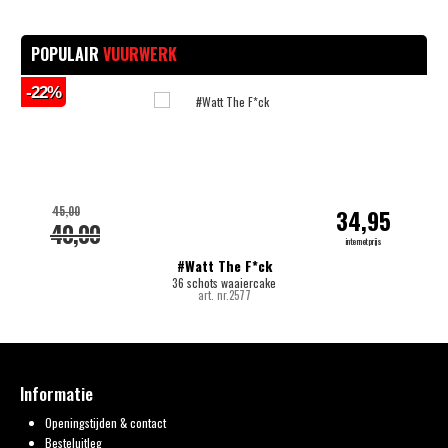
POPULAIR
VUURWERK
-22%
-
45,00
34,95
40,00
internetprijs
#Watt The F*ck
36 schots waaiercake
art. nr.2577
Informatie
Openingstijden & contact
Besteluitleg