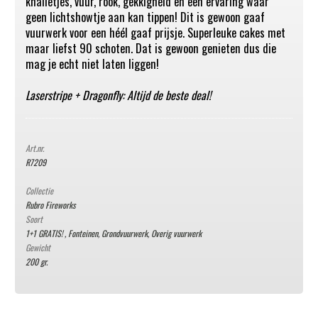
knalletjes, vuur, rook, gekkigheid en een ervaring waar
geen lichtshowtje aan kan tippen! Dit is gewoon gaaf
vuurwerk voor een héél gaaf prijsje. Superleuke cakes met
maar liefst 90 schoten. Dat is gewoon genieten dus die
mag je echt niet laten liggen!
Laserstripe + Dragonfly: Altijd de beste deal!
Art.nr.
R7209
Collectie
Rubro Fireworks
Soort
1+1 GRATIS!
,
Fonteinen
,
Grondvuurwerk
,
Overig vuurwerk
Gewicht
200 gr.