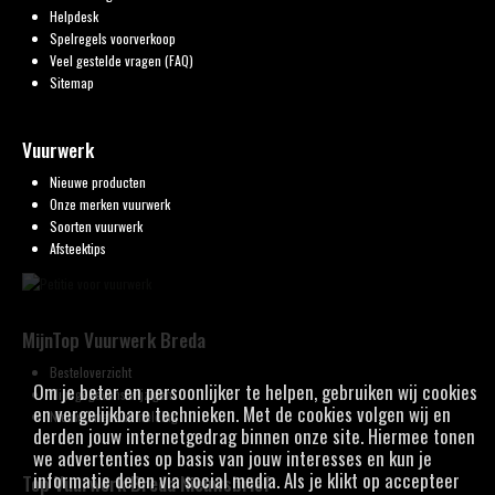
Helpdesk
Spelregels voorverkoop
Veel gestelde vragen (FAQ)
Sitemap
Vuurwerk
Nieuwe producten
Onze merken vuurwerk
Soorten vuurwerk
Afsteektips
MijnTop Vuurwerk Breda
Besteloverzicht
Om je beter en persoonlijker te helpen, gebruiken wij cookies
Mijn gegevens wijzigen
en vergelijkbare technieken. Met de cookies volgen wij en
Nieuwsbrief aanmelding
derden jouw internetgedrag binnen onze site. Hiermee tonen
we advertenties op basis van jouw interesses en kun je
informatie delen via social media. Als je klikt op accepteer
Top Vuurwerk Breda Nieuwsbrief