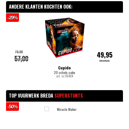
ANDERE KLANTEN KOCHTEN OOK:
-29%
-
70,00
49,95
57,00
internetprijs
Cupido
20 schots cake
art. nr.06404
TOP VUURWERK BREDA
SUPERSTUNTS
-50%
-