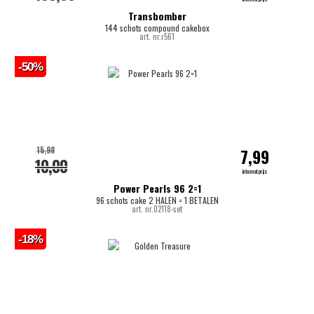
Transbomber
144 schots compound cakebox
art. nr.r561
-50%
15,98
7,99
10,00
internetprijs
Power Pearls 96 2=1
96 schots cake 2 HALEN = 1 BETALEN
art. nr.02118-set
-18%