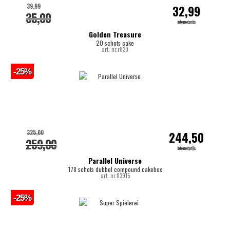
39,99
32,99
35,00
internetprijs
Golden Treasure
20 schots cake
art. nr.r830
-25%
325,00
244,50
259,00
internetprijs
Parallel Universe
178 schots dubbel compound cakebox
art. nr.03915
-25%