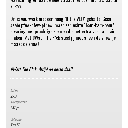
kijken.
Dit is vuurwerk met een hoog "Dit is VET!" gehalte. Geen
saaie pfew-pfew-pfhew, maar een echte “bam-bam-bam”
ervaring met prachtige kleuren die het extra spectaculair
maken. Met #Watt The F*ck steel jij niet alleen de show, je
maakt de show!
#Watt The F*ck: Altijd de beste deal!
Art.nr.
2577
Kruitgewicht
257 gr.
Collectie
#WATT