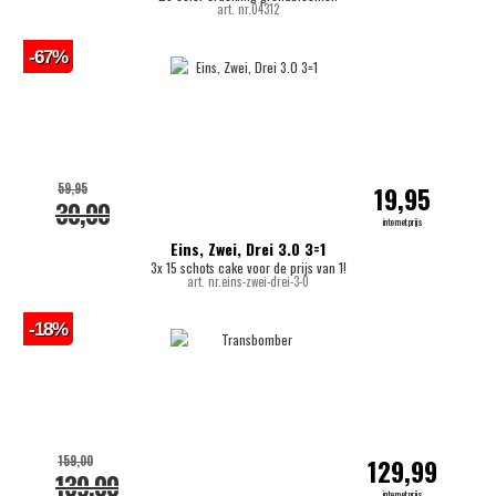
art. nr.04312
-67%
59,95
19,95
30,00
internetprijs
Eins, Zwei, Drei 3.0 3=1
3x 15 schots cake voor de prijs van 1!
art. nr.eins-zwei-drei-3-0
-18%
159,00
129,99
139,00
internetprijs