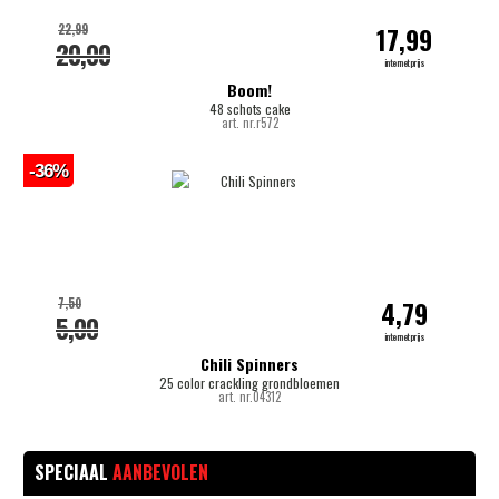
22,99
17,99
20,00
internetprijs
Boom!
48 schots cake
art. nr.r572
-36%
7,50
4,79
5,00
internetprijs
Chili Spinners
25 color crackling grondbloemen
art. nr.04312
SPECIAAL
AANBEVOLEN