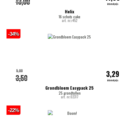
13,00
internetprijs
Helix
16 schots cake
art. nr.r452
-34%
5,00
3,29
3,50
internetprijs
Grondbloem Easypack 25
25 grondtollen
art. nr.02317
-22%