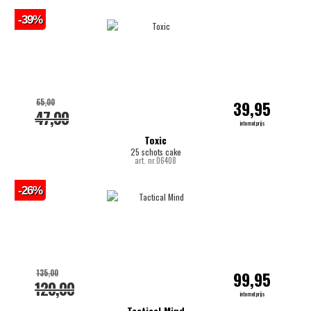
-39%
65,00
39,95
47,00
internetprijs
Toxic
25 schots cake
art. nr.06408
-26%
135,00
99,95
120,00
internetprijs
Tactical Mind