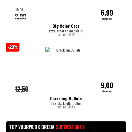
10,00
6,99
8,00
internetprijs
Big Color Orcs
extra groot en met kleur!
art. nr.03832
-28%
9,00
12,50
internetprijs
Crackling Bullets
35 stuks knetterballen
art. nr.04583
TOP VUURWERK BREDA
SUPERSTUNTS