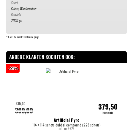
Soort
Cakes
,
Waaiercakes
Gewicht
2000 gr.
* t.o.v. de marktconforme prijs
ANDERE KLANTEN KOCHTEN OOK:
-29%
535,00
379,50
399,00
internetprijs
Artificial Pyro
114 + 114 schots dubbel compound (228 schots)
art. nr.6626