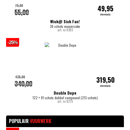
75,00
49,95
55,00
internetprijs
Wick@ Sick Fan!
36 schots waaiercake
art. nr.6303
-25%
425,00
319,50
340,00
internetprijs
Double Dope
122 + 91 schots dubbel compound (213 schots)
art. nr.6275
POPULAIR
VUURWERK