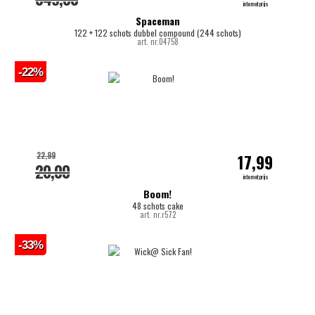
internetprijs
Spaceman
122 + 122 schots dubbel compound (244 schots)
art. nr.04758
-22%
22,99
17,99
20,00
internetprijs
Boom!
48 schots cake
art. nr.r572
-33%