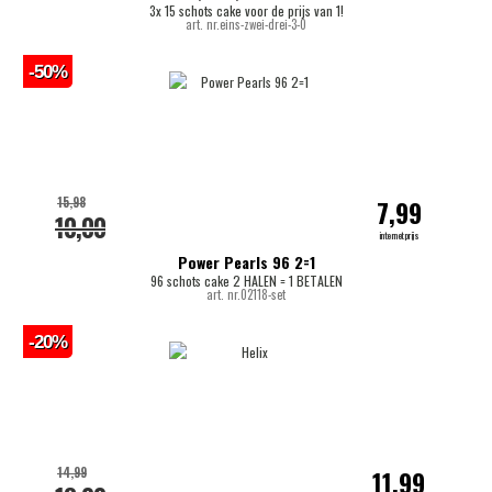
3x 15 schots cake voor de prijs van 1!
art. nr.eins-zwei-drei-3-0
-50%
15,98
7,99
10,00
internetprijs
Power Pearls 96 2=1
96 schots cake 2 HALEN = 1 BETALEN
art. nr.02118-set
-20%
14,99
11,99