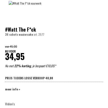
#Watt The F*ck
36 schots waaiercake
art.
2577
van
45,00
NU VOOR
34,95
Nu met
22% korting
, je bespaart €10,05!*
PRIJS TIJDENS LOSSE VERKOOP
40,00
meer info »
Video's