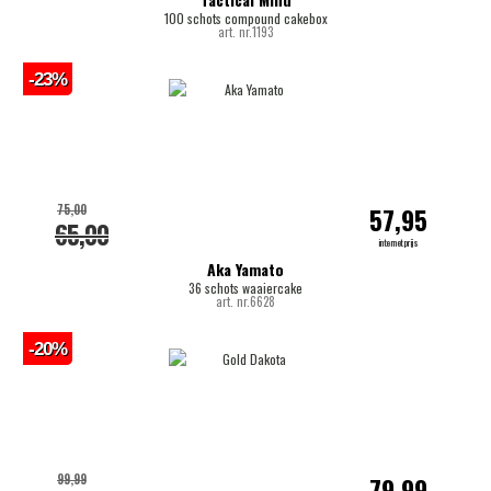
100 schots compound cakebox
art. nr.1193
-23%
75,00
57,95
65,00
internetprijs
Aka Yamato
36 schots waaiercake
art. nr.6628
-20%
99,99
79,99