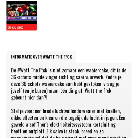
INFORMATIE OVER #WATT THE F*CK
De #Watt The F*ck is niet zomaar een waaiercake, dit is de
36-schots middelvinger richting saai vuurwerk. Zodra je
deze 36 schots waaiercake aan hebt gestoken, vraag je
jezelf (en je buren) maar één ding af: Watt the f*ck
gebeurt hier dan?!
Stel je voor: een brede luchtvullende waaier met knallen,
dikke effecten en kleuren die tegelijk de lucht in jagen. Een
geweld alsof Thor's elektriciteitssysteem kortsluiting
heeft en ontploft. Elk salvo is strak, breed en zo
waanzinnig vet dat de hele straat met open mond staat te