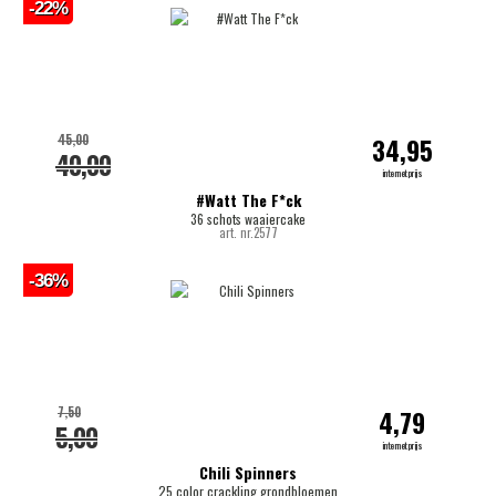
-22%
45,00
34,95
40,00
internetprijs
#Watt The F*ck
36 schots waaiercake
art. nr.2577
-36%
7,50
4,79
5,00
internetprijs
Chili Spinners
25 color crackling grondbloemen