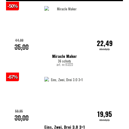
-50%
44,99
22,49
35,00
internetprijs
Miracle Maker
36 schots
art. nr.03223
-67%
59,95
19,95
30,00
internetprijs
Eins, Zwei, Drei 3.0 3=1