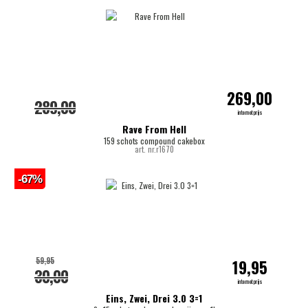
269,00
289,00
internetprijs
Rave From Hell
159 schots compound cakebox
art. nr.r1670
-67%
59,95
19,95
30,00
internetprijs
Eins, Zwei, Drei 3.0 3=1