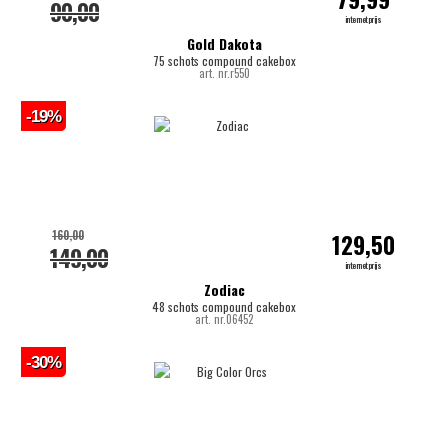
90,00
internetprijs
Gold Dakota
75 schots compound cakebox
art. nr.r550
-19%
160,00
129,50
149,00
internetprijs
Zodiac
48 schots compound cakebox
art. nr.06452
-30%