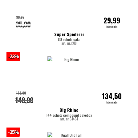
39,99
29,99
35,00
internetprijs
Super Spielerei
80 schots cake
art. nr.r318
-23%
175,00
134,50
148,00
internetprijs
Big Rhino
144 schots compound cakebox
art. nr.04494
-35%