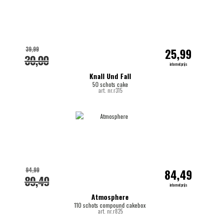
39,99
25,99
30,00
internetprijs
Knall Und Fall
50 schots cake
art. nr.r315
94,99
84,49
89,49
internetprijs
Atmosphere
110 schots compound cakebox
art. nr.r825