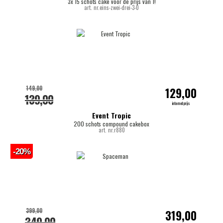
3x 15 schots cake voor de prijs van 1!
art. nr.eins-zwei-drei-3-0
149,00
129,00
139,00
internetprijs
Event Tropic
200 schots compound cakebox
art. nr.r880
-20%
399,00
319,00
349,00