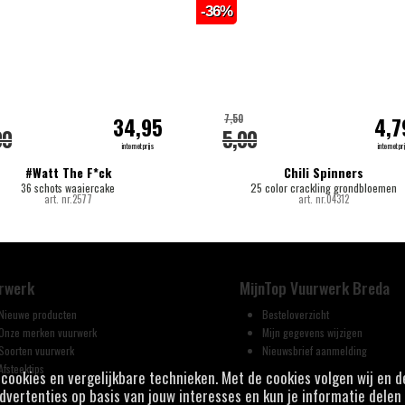
-36%
7,50
34,95
4,7
00
5,00
internetprijs
internetpri
#Watt The F*ck
Chili Spinners
36 schots waaiercake
25 color crackling grondbloemen
art. nr.2577
art. nr.04312
rwerk
MijnTop Vuurwerk Breda
Nieuwe producten
Besteloverzicht
Onze merken vuurwerk
Mijn gegevens wijzigen
Soorten vuurwerk
Nieuwsbrief aanmelding
Afsteektips
j cookies en vergelijkbare technieken. Met de cookies volgen wij en 
vertenties op basis van jouw interesses en kun je informatie delen 