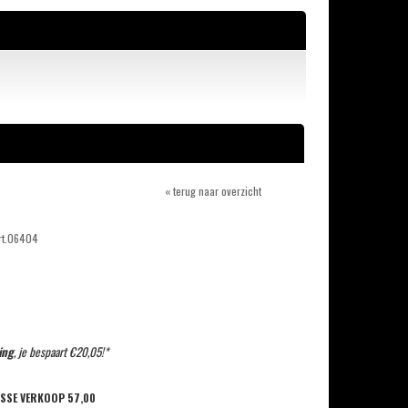
« terug naar overzicht
rt.06404
ing
, je bespaart €20,05!*
OSSE VERKOOP
57,00