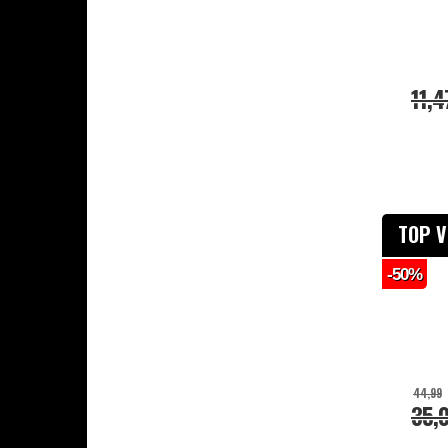
Veiligheidsartikelen
Combi Deals
11,4
TOP 
-50%
44,99
35,