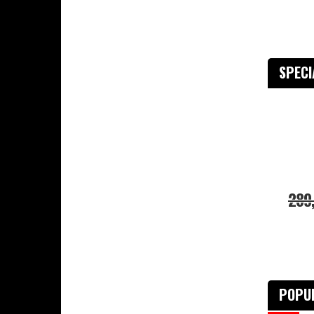
SPEC
289
POPU