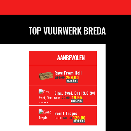
TOP VUURWERK BREDA
AANBEVOLEN
Rave From Hell
269,00
289,00
INTERNETPRIJS
Eins, Zwei, Drei 3.0 3=1
19,95
30,00
59,95
INTERNETPRIJS
Event Tropic
129,00
139,00
149,00
INTERNETPRIJS