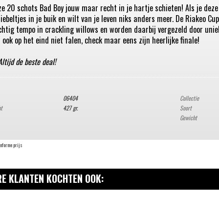
ze 20 schots Bad Boy jouw maar recht in je hartje schieten! Als je dez
riebeltjes in je buik en wilt van je leven niks anders meer. De Riakeo C
htig tempo in crackling willows en worden daarbij vergezeld door uniek
 ook op het eind niet falen, check maar eens zijn heerlijke finale!
Altijd de beste deal!
06404
Collectie
ht
427 gr.
Soort
Gewicht
onforme prijs
E KLANTEN KOCHTEN OOK: