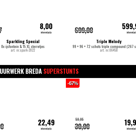
8,00
599,
7
699,00
internetprijs
internetpri
Sparkling Special
Triple Melody
8x ijsfontein & 15 XL sterretjes
99 + 96 + 72 schots triple compound (267 s
art. nr.spark-2022
art. nr.06458
VUURWERK BREDA
SUPERSTUNTS
-67%
59,95
22,49
19,
00
30,00
internetprijs
internetpri