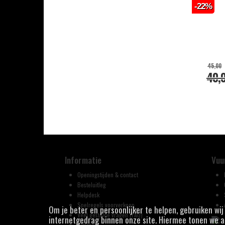
-22%
45,00
40,
Informatie
Vuu
Openingstijden & contact
Besteluitleg
Helpdesk
Spelregels voorverkoop
Om je beter en persoonlijker te helpen, gebruiken wi
Veel gestelde vragen (FAQ)
internetgedrag binnen onze site. Hiermee tonen we ad
Sitemap