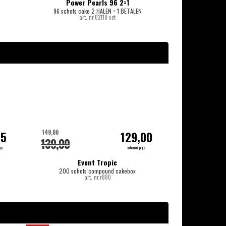
Power Pearls 96 2=1
96 schots cake 2 HALEN = 1 BETALEN
1
art. nr.02118-set
-20%
149,00
399,00
95
129,00
139,00
349,00
js
internetprijs
Event Tropic
200 schots compound cakebox
122 + 122 schots 
art. nr.r880