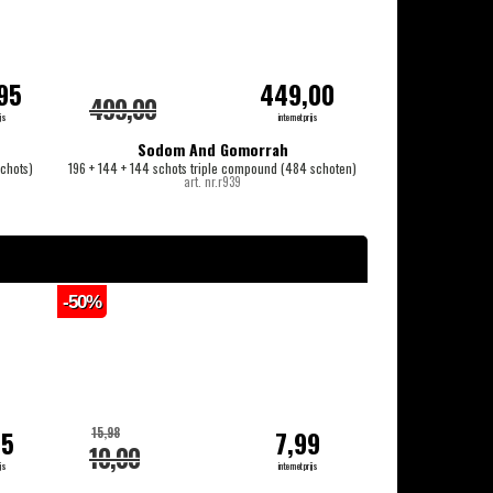
95
449,00
499,00
19,95
js
internetprijs
Sodom And Gomorrah
chots)
196 + 144 + 144 schots triple compound (484 schoten)
2
art. nr.r939
-50%
-20%
15,98
14,99
95
7,99
10,00
13,00
js
internetprijs