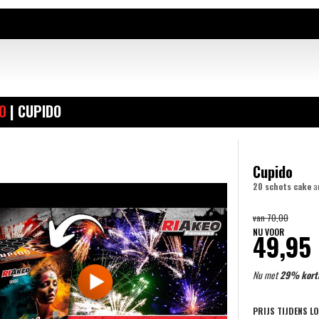
O
| CUPIDO
Cupido
20 schots cake
a
van
70,00
NU VOOR
49,95
Nu met
29% kort
PRIJS TIJDENS L