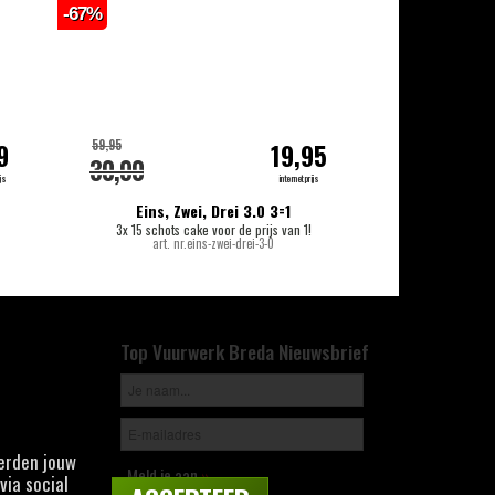
-67%
-18%
59,95
159,00
9
19,95
30,00
139,00
js
internetprijs
Eins, Zwei, Drei 3.0 3=1
T
3x 15 schots cake voor de prijs van 1!
144 scho
art. nr.eins-zwei-drei-3-0
Top Vuurwerk Breda Nieuwsbrief
derden jouw
Meld je aan
»
via social