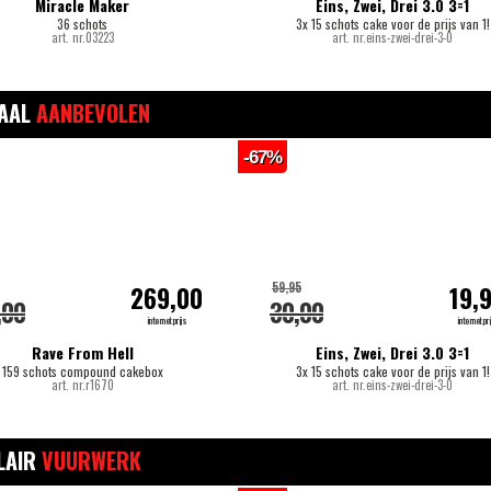
Miracle Maker
Eins, Zwei, Drei 3.0 3=1
36 schots
3x 15 schots cake voor de prijs van 1!
art. nr.03223
art. nr.eins-zwei-drei-3-0
IAAL
AANBEVOLEN
-67%
59,95
269,00
19,
,00
30,00
internetprijs
internetpri
Rave From Hell
Eins, Zwei, Drei 3.0 3=1
159 schots compound cakebox
3x 15 schots cake voor de prijs van 1!
art. nr.r1670
art. nr.eins-zwei-drei-3-0
LAIR
VUURWERK