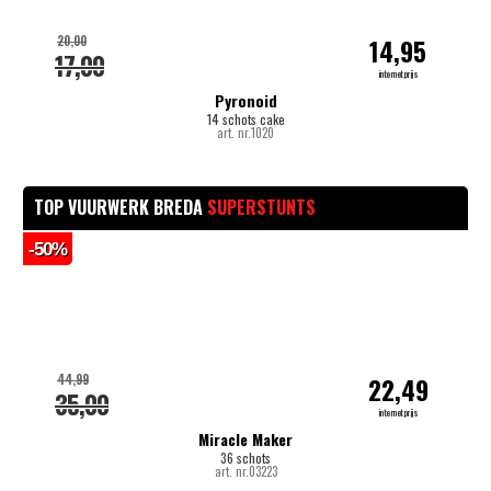
20,00
14,95
17,00
internetprijs
Pyronoid
14 schots cake
art. nr.1020
TOP VUURWERK BREDA
SUPERSTUNTS
-50%
-
44,99
22,49
35,00
internetprijs
Miracle Maker
36 schots
art. nr.03223