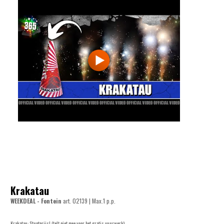
Krakatau
WEEKDEAL - Fontein
art.
02139
| Max.1 p.p.
Krakatau: Stuntprijs! (telt niet mee voor het gratis vuurwerk)