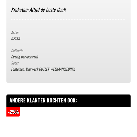
Krakatau: Altijd de beste deal!
Art.nr.
02139
Collectie
Overig siervuurwerk
Soort
Fonteinen
,
Vuurwerk OUTLET
,
WEEKAANBIEDING!
ANDERE KLANTEN KOCHTEN OOK:
-25%
-