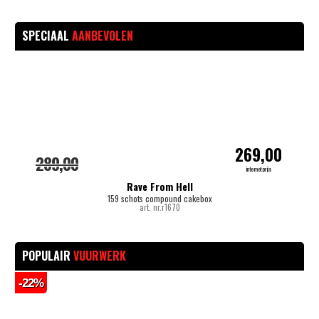
SPECIAAL
AANBEVOLEN
-
269,00
289,00
internetprijs
Rave From Hell
159 schots compound cakebox
art. nr.r1670
POPULAIR
VUURWERK
-22%
-