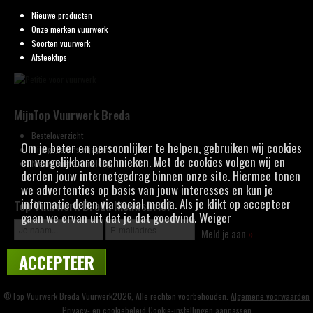
Nieuwe producten
Onze merken vuurwerk
Soorten vuurwerk
Afsteektips
MijnTop Vuurwerk Breda
Besteloverzicht
Om je beter en persoonlijker te helpen, gebruiken wij cookies
Mijn gegevens wijzigen
en vergelijkbare technieken. Met de cookies volgen wij en
Nieuwsbrief aanmelding
derden jouw internetgedrag binnen onze site. Hiermee tonen
we advertenties op basis van jouw interesses en kun je
informatie delen via social media. Als je klikt op accepteer
Top Vuurwerk Breda Nieuwsbrief
gaan we ervan uit dat je dat goedvind.
Weiger
Meld je aan
»
ACCEPTEER
©Top Vuurwerk Breda Vuurwerk2026, Alle rechten voorbehouden.
Algemene voorwaarden
Privacy- en cookiebeleid
Cookie-instellingen aanpassen