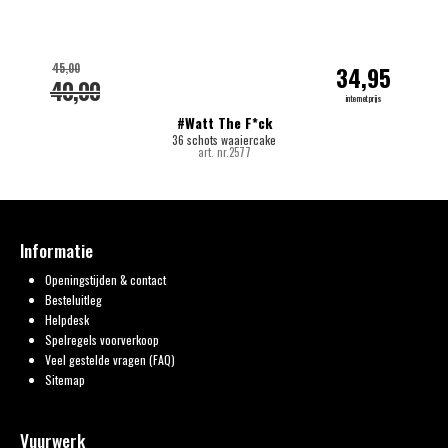
45,00
34,95
40,00
internetprijs
#Watt The F*ck
36 schots waaiercake
art. nr.2577
Informatie
Openingstijden & contact
Besteluitleg
Helpdesk
Spelregels voorverkoop
Veel gestelde vragen (FAQ)
Sitemap
Vuurwerk