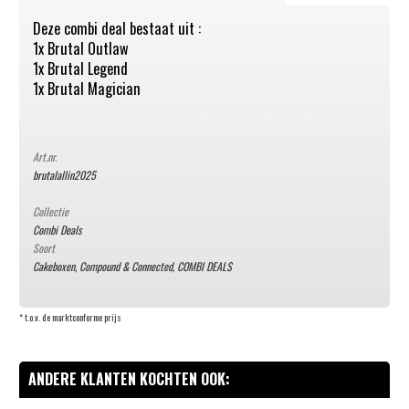
Deze combi deal bestaat uit :
1x Brutal Outlaw
1x Brutal Legend
1x Brutal Magician
Art.nr.
brutalallin2025
Collectie
Combi Deals
Soort
Cakeboxen, Compound & Connected
,
COMBI DEAL$
* t.o.v. de marktconforme prijs
ANDERE KLANTEN KOCHTEN OOK: