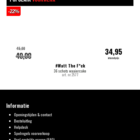
-22%
-
45,00
34,95
40,00
internetprijs
#Watt The F*ck
36 schots waaiercake
art. nr.2577
Informatie
Openingstijden & contact
Besteluitleg
Helpdesk
Spelregels voorverkoop
Veel gestelde vragen (FAQ)