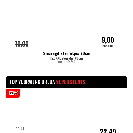
-
9,00
10,00
internetprijs
Smaragd sterretjes 70cm
12x XXL sterretje 70cm
art. nr.04544
TOP VUURWERK BREDA
SUPERSTUNTS
-50%
-
44,99
22,49