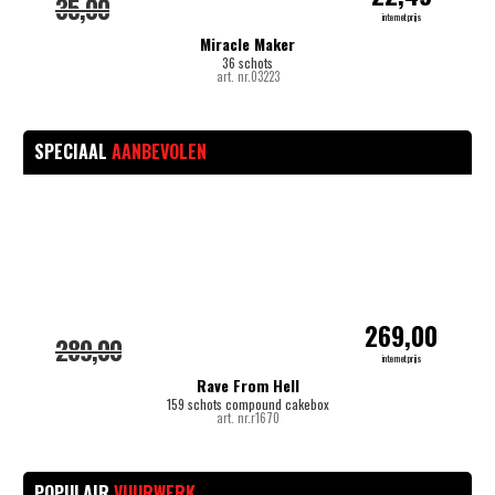
35,00
internetprijs
Miracle Maker
36 schots
art. nr.03223
SPECIAAL
AANBEVOLEN
-
269,00
289,00
internetprijs
Rave From Hell
159 schots compound cakebox
art. nr.r1670
POPULAIR
VUURWERK