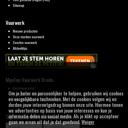
Sitemap
Vuurwerk
Nieuwe producten
Onze merken vuurwerk
Soorten vuurwerk
Afsteektips
MijnTop Vuurwerk Breda
Besteloverzicht
Om je beter en persoonlijker te helpen, gebruiken wij cookies
Mijn gegevens wijzigen
en vergelijkbare technieken. Met de cookies volgen wij en
Nieuwsbrief aanmelding
derden jouw internetgedrag binnen onze site. Hiermee tonen
we advertenties op basis van jouw interesses en kun je
informatie delen via social media. Als je klikt op accepteer
Top Vuurwerk Breda Nieuwsbrief
gaan we ervan uit dat je dat goedvind.
Weiger