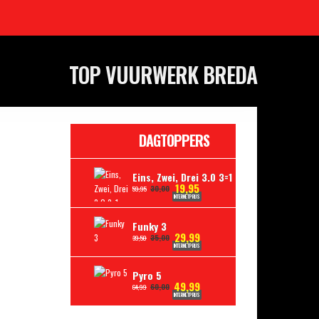
TOP VUURWERK BREDA
DAGTOPPERS
Eins, Zwei, Drei 3.0 3=1
19,95
30,00
59,95
INTERNETPRIJS
Funky 3
29,99
35,00
39,50
INTERNETPRIJS
Pyro 5
49,99
60,00
64,99
INTERNETPRIJS