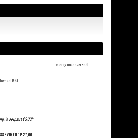
« terug naar overzicht
kket
art.1946
ng
, je bespaart €5,00!*
OSSE VERKOOP
27,00