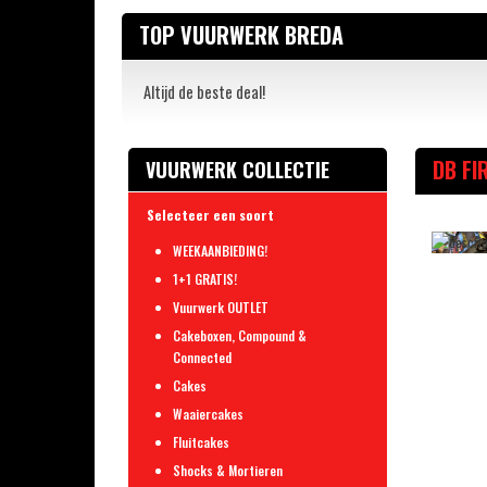
TOP VUURWERK BREDA
Altijd de beste deal!
DB FI
VUURWERK COLLECTIE
Selecteer een soort
WEEKAANBIEDING!
1+1 GRATIS!
Vuurwerk OUTLET
Cakeboxen, Compound &
Connected
Cakes
Waaiercakes
Fluitcakes
Shocks & Mortieren