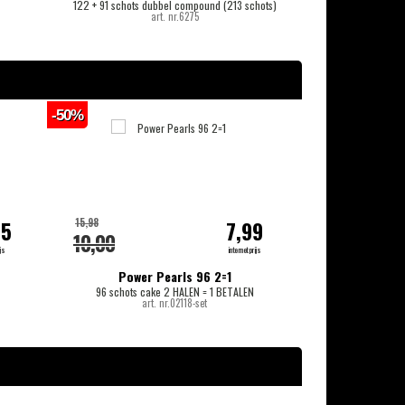
122 + 91 schots dubbel compound (213 schots)
133 scho
art. nr.6275
-50%
-20%
15,98
14,99
95
7,99
10,00
13,00
js
internetprijs
Power Pearls 96 2=1
96 schots cake 2 HALEN = 1 BETALEN
1
art. nr.02118-set
-20%