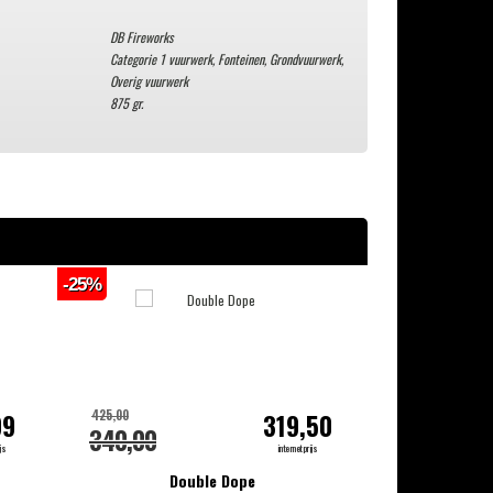
DB Fireworks
Categorie 1 vuurwerk
,
Fonteinen
,
Grondvuurwerk
,
Overig vuurwerk
875 gr.
-25%
-15%
425,00
165,00
99
319,50
340,00
149,00
js
internetprijs
Double Dope
Smo