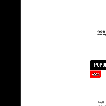
289
POPU
-22%
45,00