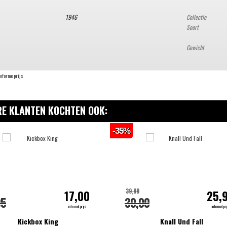
1946
Collectie
Soort
Gewicht
onforme prijs
E KLANTEN KOCHTEN OOK:
-35%
39,99
17,00
25,
95
30,00
internetprijs
internetpri
Kickbox King
Knall Und Fall