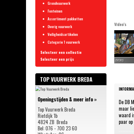
Grondvuurwerk
Fonteinen
Assortiment pakketten
Video's
Overig vuurwerk
Veiligheidsartikelen
Categorie 1 vuurwerk
Selecteer een collectie
Selecteer een prijs
Brutal Explosions
0 – 10 euro
Riakeo
10 – 25 euro
Rubro Event Series
TOP VUURWERK BREDA
25 - 50 euro
VOLT! Fireworks
INFORMA
50 - 100 euro
XQlusif
Openingstijden & meer info
»
100 - 200 euro
Barely Legal
De DB Mi
maar li
200+ euro
Top Vuurwerk Breda
Rubro Fireworks
waard is
Rietdijk 1b
Rubro Die Bombe Vuurwerk
paar op 
4824 ZB Breda
Rubro Supersetknallers
Bel: 076 - 700 23 60
Rubro Real Deal Selection