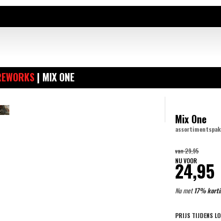
REWORKS
| MIX ONE
Mix One
assortimentspa
van
29,95
NU VOOR
24,95
Nu met
17% korti
PRIJS TIJDENS L