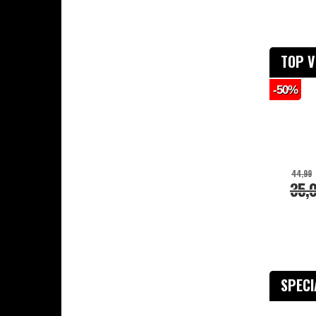
Veiligheidsartikelen
Combi Deals
TOP 
-50%
44,99
35,
SPEC