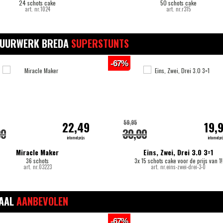
24 schots cake
50 schots cake
art. nr.1024
art. nr.r315
VUURWERK BREDA
SUPERSTUNTS
-67%
59,95
22,49
19,
00
30,00
internetprijs
internetpri
Miracle Maker
Eins, Zwei, Drei 3.0 3=1
36 schots
3x 15 schots cake voor de prijs van 1!
art. nr.03223
art. nr.eins-zwei-drei-3-0
IAAL
AANBEVOLEN
-67%