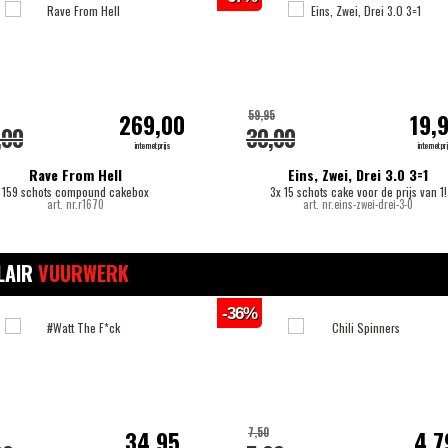
59,95
269,00
19,
,00
30,00
internetprijs
internetpri
Rave From Hell
Eins, Zwei, Drei 3.0 3=1
159 schots compound cakebox
3x 15 schots cake voor de prijs van 1!
art. nr.r1670
art. nr.eins-zwei-drei-3-0
LAIR
VUURWERK
-36%
7,50
34,95
4,7