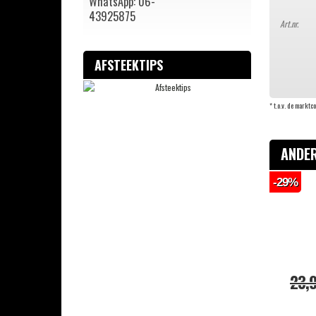
WhatsApp: 06-
43925875
Vuurwerkmania
Art.nr.
Geisha Megaforce
Rubro Blitz Fireworks
AFSTEEKTIPS
Rubro Hardcore Fireworx
Rubro Classick pyroshow Series
#WATT
* t.o.v. de marktc
Futurism Fireworks
CodeS
ANDER
Zena Herlat
HFF Collectie
-29%
Pyro Mannschaft
Zena Vuurwerk
Overige cakeboxen
DB Fireworks
Kindervuurwerk
23,
Sierassortimenten
Overig siervuurwerk