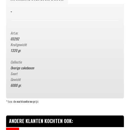
-
Art.nr.
03292
Kruitgewicht
1320 gr.
Collectie
Overige cakeboxen
Soort
Gewicht
6000 gr.
* t.o.v. de marktconforme prijs
ANDERE KLANTEN KOCHTEN OOK: