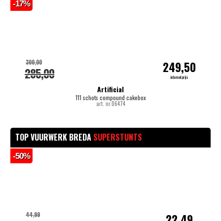
-17%
300,00
249,50
285,00
internetprijs
Artificial
111 schots compound cakebox
art. nr.06474
TOP VUURWERK BREDA
SUPERSTUNTS
-50%
-
44,99
22,49