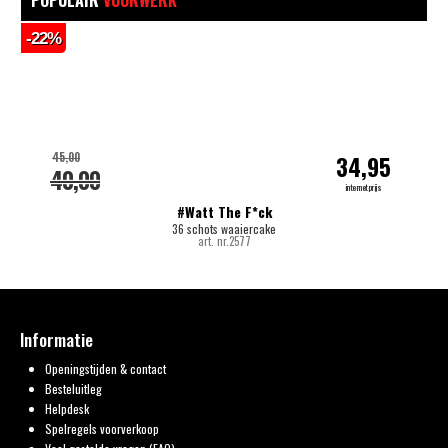
POPULAIR
VUURWERK
-22%
-
45,00
34,95
40,00
internetprijs
#Watt The F*ck
36 schots waaiercake
art. nr.2577
Informatie
Openingstijden & contact
Besteluitleg
Helpdesk
Spelregels voorverkoop