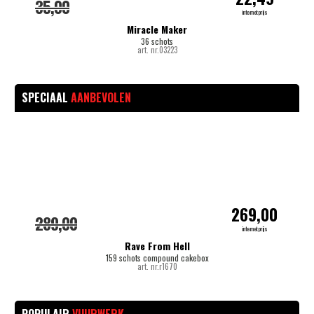
35,00
internetprijs
Miracle Maker
36 schots
art. nr.03223
SPECIAAL
AANBEVOLEN
-
269,00
289,00
internetprijs
Rave From Hell
159 schots compound cakebox
art. nr.r1670