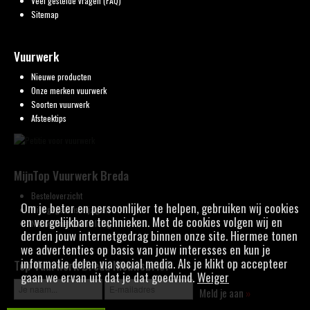
Veel gestelde vragen (FAQ)
Sitemap
Vuurwerk
Nieuwe producten
Onze merken vuurwerk
Soorten vuurwerk
Afsteektips
MijnTop Vuurwerk Breda
Besteloverzicht
Om je beter en persoonlijker te helpen, gebruiken wij cookies
Mijn gegevens wijzigen
en vergelijkbare technieken. Met de cookies volgen wij en
Nieuwsbrief aanmelding
derden jouw internetgedrag binnen onze site. Hiermee tonen
we advertenties op basis van jouw interesses en kun je
informatie delen via social media. Als je klikt op accepteer
Top Vuurwerk Breda Nieuwsbrief
gaan we ervan uit dat je dat goedvind.
Weiger
Meld je aan
»