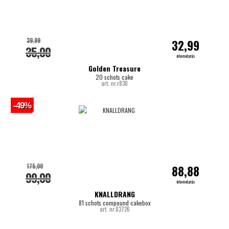
39,99
32,99
35,00
internetprijs
Golden Treasure
20 schots cake
art. nr.r830
-49%
175,00
88,88
99,00
internetprijs
KNALLDRANG
81 schots compound cakebox
art. nr.03726