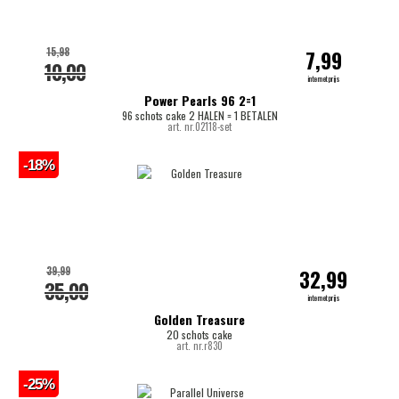
15,98
7,99
10,00
internetprijs
Power Pearls 96 2=1
96 schots cake 2 HALEN = 1 BETALEN
art. nr.02118-set
-18%
39,99
32,99
35,00
internetprijs
Golden Treasure
20 schots cake
art. nr.r830
-25%