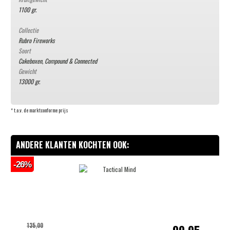
1100 gr.
Collectie
Rubro Fireworks
Soort
Cakeboxen, Compound & Connected
Gewicht
13000 gr.
* t.o.v. de marktconforme prijs
ANDERE KLANTEN KOCHTEN OOK:
-26%
135,00