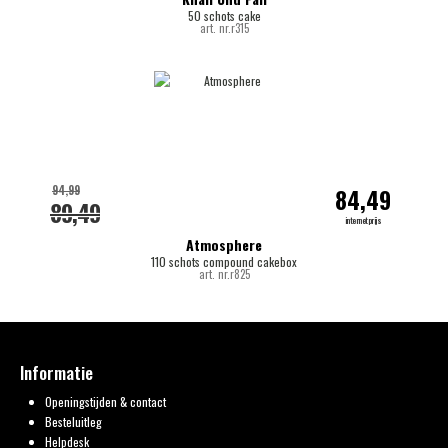
50 schots cake
art. nr.r315
94,99
84,49
89,49
internetprijs
Atmosphere
110 schots compound cakebox
art. nr.r825
Informatie
Openingstijden & contact
Besteluitleg
Helpdesk