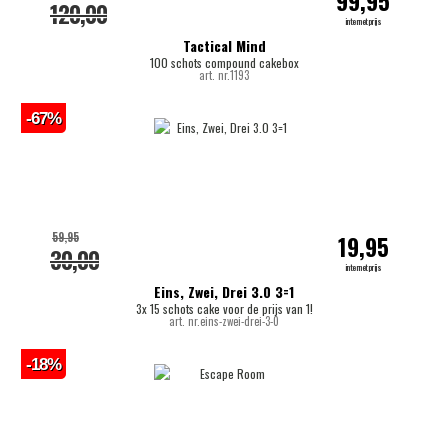
99,95
120,00
internetprijs
Tactical Mind
100 schots compound cakebox
art. nr.1193
-67%
59,95
19,95
30,00
internetprijs
Eins, Zwei, Drei 3.0 3=1
3x 15 schots cake voor de prijs van 1!
art. nr.eins-zwei-drei-3-0
-18%