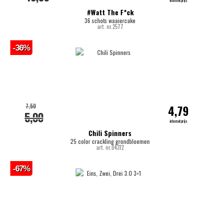
internetprijs
#Watt The F*ck
36 schots waaiercake
art. nr.2577
-36%
7,50
4,79
5,00
internetprijs
Chili Spinners
25 color crackling grondbloemen
art. nr.04312
-67%