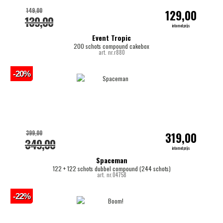
149,00
129,00
139,00
internetprijs
Event Tropic
200 schots compound cakebox
art. nr.r880
-20%
399,00
319,00
349,00
internetprijs
Spaceman
122 + 122 schots dubbel compound (244 schots)
art. nr.04758
-22%