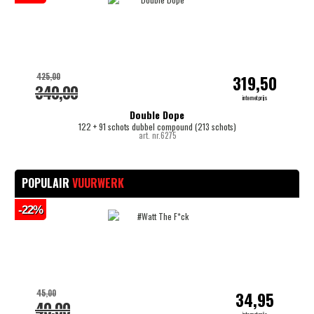
425,00
319,50
340,00
internetprijs
Double Dope
122 + 91 schots dubbel compound (213 schots)
art. nr.6275
POPULAIR
VUURWERK
-22%
45,00
34,95
40,00