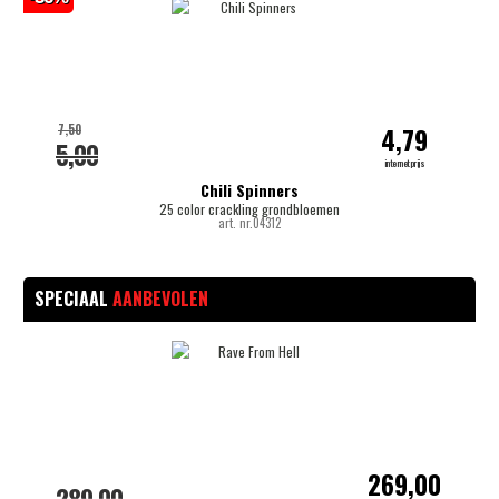
7,50
4,79
5,00
internetprijs
Chili Spinners
25 color crackling grondbloemen
art. nr.04312
SPECIAAL
AANBEVOLEN
269,00