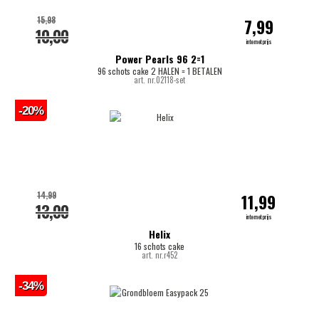
15,98
7,99
10,00
internetprijs
Power Pearls 96 2=1
96 schots cake 2 HALEN = 1 BETALEN
art. nr.02118-set
-20%
14,99
11,99
13,00
internetprijs
Helix
16 schots cake
art. nr.r452
-34%