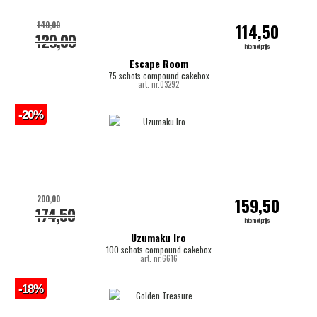
140,00
114,50
129,00
internetprijs
Escape Room
75 schots compound cakebox
art. nr.03292
-20%
200,00
159,50
174,50
internetprijs
Uzumaku Iro
100 schots compound cakebox
art. nr.6616
-18%