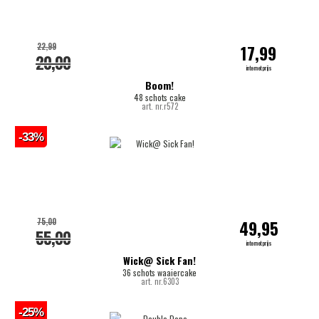
22,99
17,99
20,00
internetprijs
Boom!
48 schots cake
art. nr.r572
-33%
75,00
49,95
55,00
internetprijs
Wick@ Sick Fan!
36 schots waaiercake
art. nr.6303
-25%