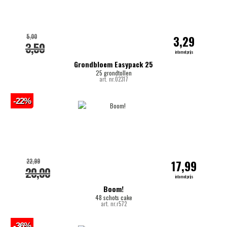
5,00
3,29
3,50
internetprijs
Grondbloem Easypack 25
25 grondtollen
art. nr.02317
-22%
22,99
17,99
20,00
internetprijs
Boom!
48 schots cake
art. nr.r572
-36%