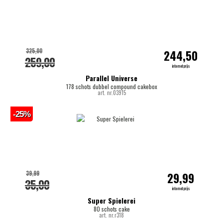
325,00
244,50
259,00
internetprijs
Parallel Universe
178 schots dubbel compound cakebox
art. nr.03915
-25%
39,99
29,99
35,00
internetprijs
Super Spielerei
80 schots cake
art. nr.r318