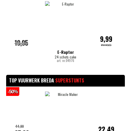
9,99
19,95
internetprijs
E-Raptor
24 schots cake
art. nr.04976
TOP VUURWERK BREDA
SUPERSTUNTS
-50%
44,99
22,49