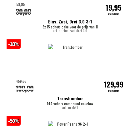
59,95
19,95
30,00
internetprijs
Eins, Zwei, Drei 3.0 3=1
3x 15 schots cake voor de prijs van 1!
art. nr.eins-zwei-drei-3-0
-18%
159,00
129,99
139,00
internetprijs
Transbomber
144 schots compound cakebox
art. nr.r561
-50%