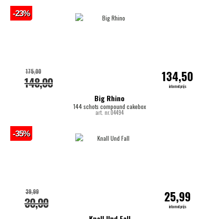
-23%
175,00
134,50
148,00
internetprijs
Big Rhino
144 schots compound cakebox
art. nr.04494
-35%
39,99
25,99
30,00
internetprijs
Knall Und Fall