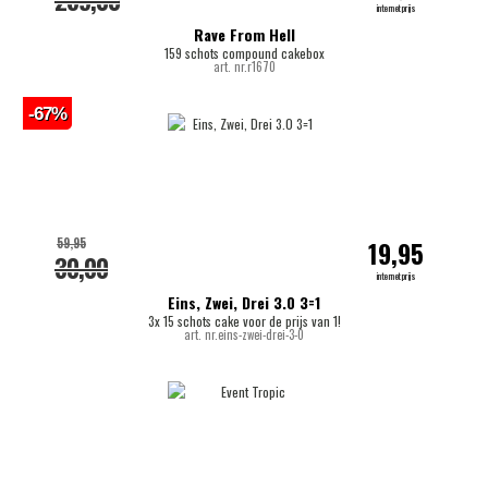
289,00
internetprijs
Rave From Hell
159 schots compound cakebox
art. nr.r1670
-67%
59,95
19,95
30,00
internetprijs
Eins, Zwei, Drei 3.0 3=1
3x 15 schots cake voor de prijs van 1!
art. nr.eins-zwei-drei-3-0