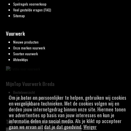
Spelregels voorverkoop
Veel gestelde vragen (FAQ)
Sitemap
Vuurwerk
Nieuwe producten
Onze merken vuurwerk
Soorten vuurwerk
Afsteektips
MijnTop Vuurwerk Breda
Besteloverzicht
Om je beter en persoonlijker te helpen, gebruiken wij cookies
Mijn gegevens wijzigen
en vergelijkbare technieken. Met de cookies volgen wij en
Nieuwsbrief aanmelding
derden jouw internetgedrag binnen onze site. Hiermee tonen
we advertenties op basis van jouw interesses en kun je
informatie delen via social media. Als je klikt op accepteer
Top Vuurwerk Breda Nieuwsbrief
gaan we ervan uit dat je dat goedvind.
Weiger