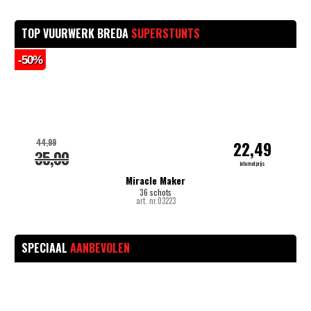
TOP VUURWERK BREDA
SUPERSTUNTS
-50%
-
44,99
22,49
35,00
internetprijs
Miracle Maker
36 schots
art. nr.03223
SPECIAAL
AANBEVOLEN
-