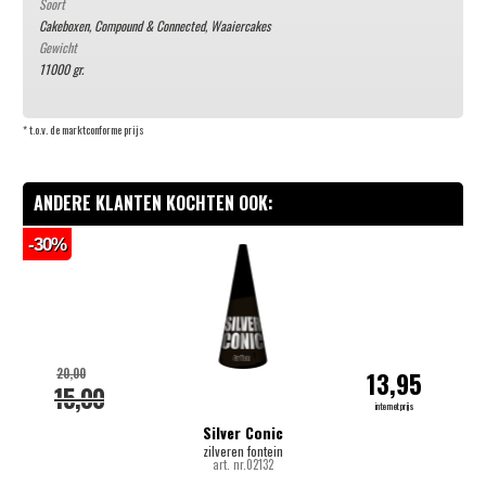
Soort
Cakeboxen, Compound & Connected
,
Waaiercakes
Gewicht
11000 gr.
* t.o.v. de marktconforme prijs
ANDERE KLANTEN KOCHTEN OOK:
-30%
-
20,00
13,95
15,00
internetprijs
Silver Conic
zilveren fontein
art. nr.02132