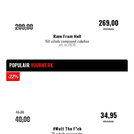
269,00
289,00
internetprijs
Rave From Hell
159 schots compound cakebox
art. nr.r1670
POPULAIR
VUURWERK
-22%
-
45,00
34,95
40,00
internetprijs
#Watt The F*ck
36 schots waaiercake