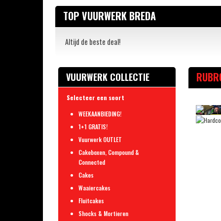
TOP VUURWERK BREDA
Altijd de beste deal!
RUBR
VUURWERK COLLECTIE
Selecteer een soort
WEEKAANBIEDING!
1+1 GRATIS!
Vuurwerk OUTLET
Cakeboxen, Compound &
Connected
Cakes
Waaiercakes
Fluitcakes
Shocks & Mortieren