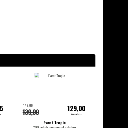
149,00
95
129,00
139,00
js
internetprijs
Event Tropic
200 schots compound cakebox