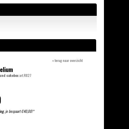
« terug naar overzicht
elium
und cakebox
art.R827
9
ing
, je bespaart €40,00!*