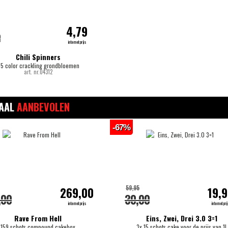
4,79
0
internetprijs
Chili Spinners
5 color crackling grondbloemen
art. nr.04312
IAAL
AANBEVOLEN
-67%
59,95
269,00
19,
,00
30,00
internetprijs
internetpri
Rave From Hell
Eins, Zwei, Drei 3.0 3=1
159 schots compound cakebox
3x 15 schots cake voor de prijs van 1!