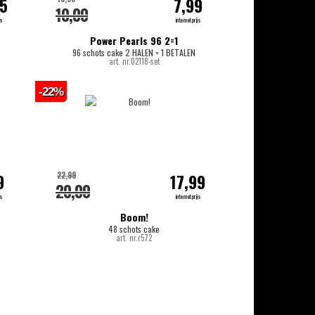
95
7,99
10,00
js
internetprijs
Power Pearls 96 2=1
96 schots cake 2 HALEN = 1 BETALEN
art. nr.02118-set
-22%
22,99
9
17,99
20,00
js
internetprijs
Boom!
48 schots cake
art. nr.r572