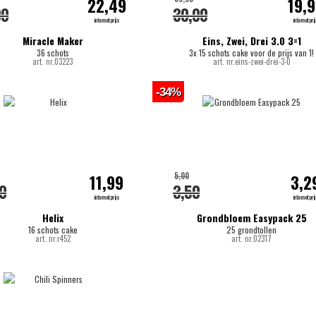
22,49
19,
00
30,00
internetprijs
internetpri
Miracle Maker
Eins, Zwei, Drei 3.0 3=1
36 schots
3x 15 schots cake voor de prijs van 1!
art. nr.03223
art. nr.eins-zwei-drei-3-0
-34%
5,00
11,99
3,2
0
3,50
internetprijs
internetpri
Helix
Grondbloem Easypack 25
16 schots cake
25 grondtollen
art. nr.r452
art. nr.02317