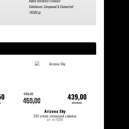
Rubro Hardcore Fireworx
Cakeboxen, Compound & Connected
14500 gr.
499,00
50
439,00
459,00
js
internetprijs
Arizona Sky
293 schots compound cakebox
art. nr.r5200