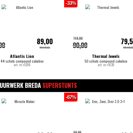
-33%
119,00
89,00
79,
00
90,00
internetprijs
internetpri
Atlantis Lion
Thermal Jewels
44 schots compound cakebox
50 schots compound cakebox
art. nr.r5206
art. nr.r1630
VUURWERK BREDA
SUPERSTUNTS
-67%
59,95