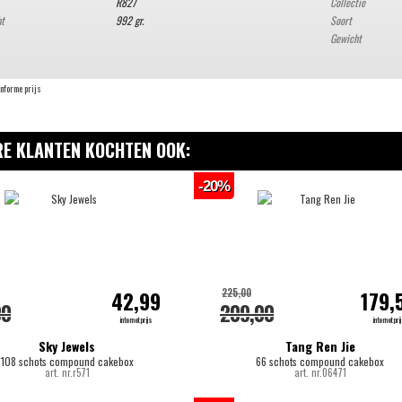
R827
Collectie
ht
992 gr.
Soort
Gewicht
onforme prijs
E KLANTEN KOCHTEN OOK:
-20%
225,00
42,99
179,
00
209,00
internetprijs
internetpri
Sky Jewels
Tang Ren Jie
108 schots compound cakebox
66 schots compound cakebox
art. nr.r571
art. nr.06471