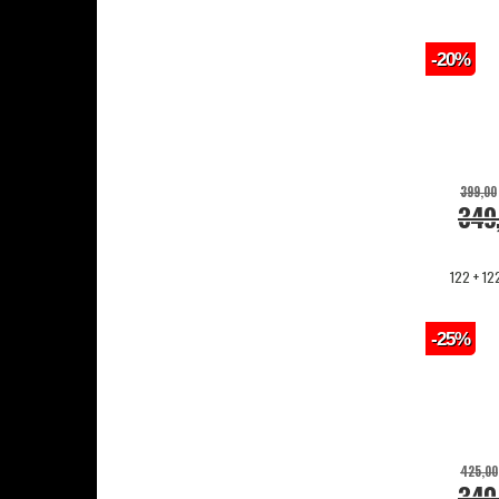
-20%
399,00
349
122 + 12
-25%
425,00
340