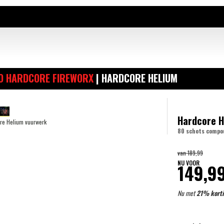
O HARDCORE FIREWORX
| HARDCORE HELIUM
Hardcore H
80 schots compo
van
189,99
NU VOOR
149,9
Nu met
21% kort