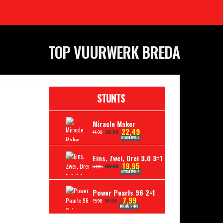
TOP VUURWERK BREDA
STUNTS
Miracle Maker
22,49
35,00
44,99
INTERNETPRIJS
Eins, Zwei, Drei 3.0 3=1
19,95
30,00
59,95
INTERNETPRIJS
Power Pearls 96 2=1
7,99
10,00
15,98
INTERNETPRIJS