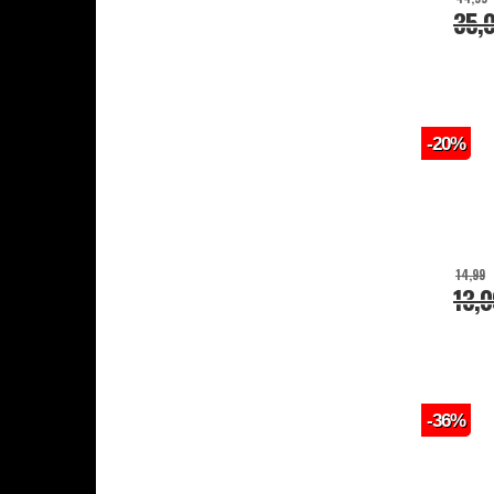
35,
-20%
14,99
13,0
-36%