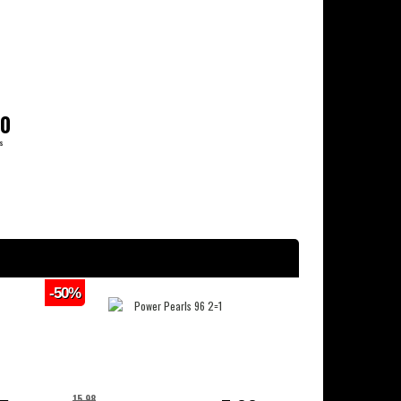
50
js
-50%
15,98