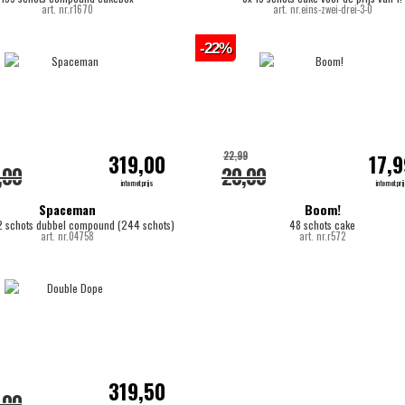
art. nr.r1670
art. nr.eins-zwei-drei-3-0
-22%
22,99
319,00
17,9
,00
20,00
internetprijs
internetpri
Spaceman
Boom!
2 schots dubbel compound (244 schots)
48 schots cake
art. nr.04758
art. nr.r572
319,50
,00