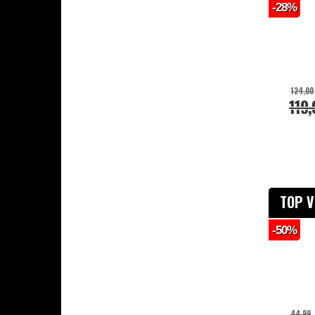
-28%
Veiligheidsartikelen
Combi Deals
124,00
119,
TOP 
-50%
44,99