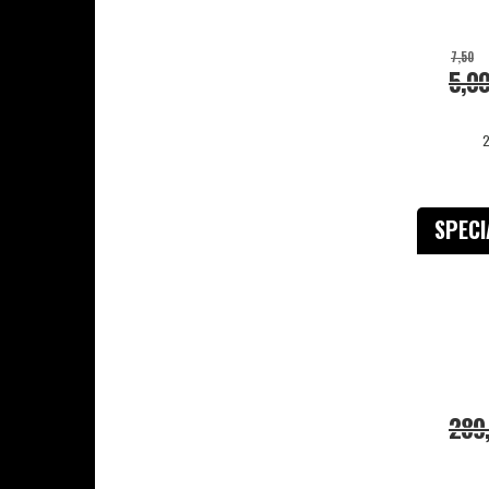
7,50
5,0
2
SPEC
289