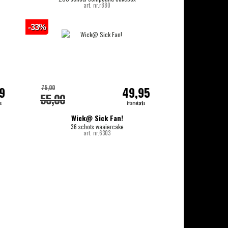
art. nr.r880
-33%
75,00
9
49,95
55,00
js
internetprijs
Wick@ Sick Fan!
36 schots waaiercake
art. nr.6303